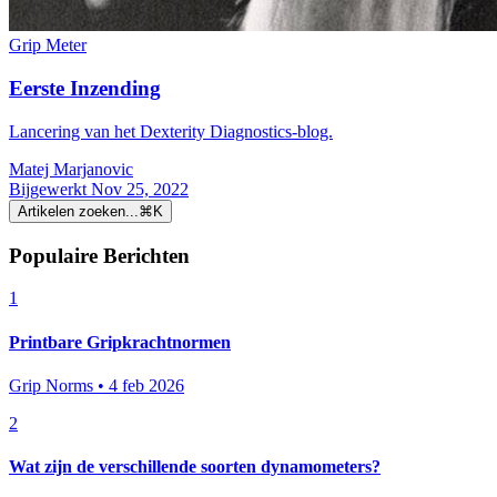
Grip Meter
Eerste Inzending
Lancering van het Dexterity Diagnostics-blog.
Matej Marjanovic
Bijgewerkt Nov 25, 2022
Artikelen zoeken...
⌘
K
Populaire Berichten
1
Printbare Gripkrachtnormen
Grip Norms • 4 feb 2026
2
Wat zijn de verschillende soorten dynamometers?