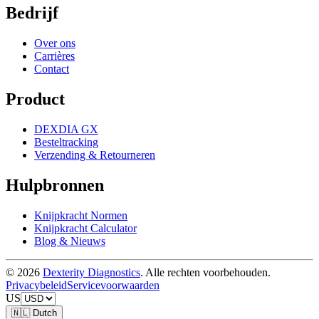
Bedrijf
Over ons
Carrières
Contact
Product
DEXDIA GX
Besteltracking
Verzending & Retourneren
Hulpbronnen
Knijpkracht Normen
Knijpkracht Calculator
Blog & Nieuws
© 2026
Dexterity Diagnostics
. Alle rechten voorbehouden.
Privacybeleid
Servicevoorwaarden
US
🇳🇱 Dutch