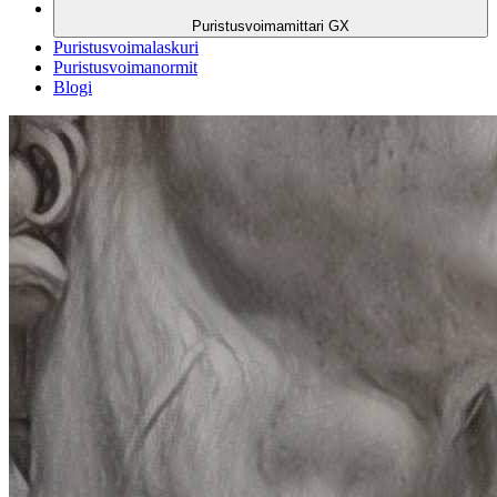
Puristusvoimamittari GX
Puristusvoimalaskuri
Puristusvoimanormit
Blogi