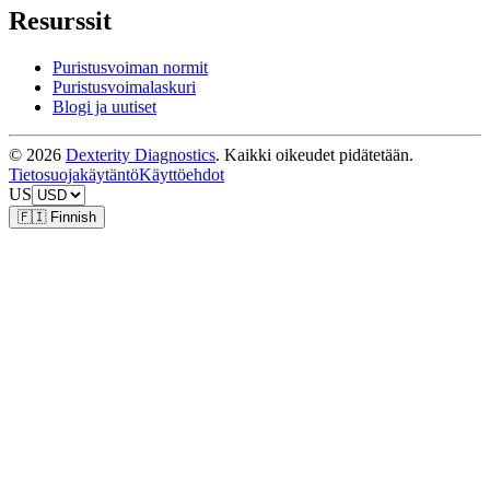
Resurssit
Puristusvoiman normit
Puristusvoimalaskuri
Blogi ja uutiset
© 2026
Dexterity Diagnostics
. Kaikki oikeudet pidätetään.
Tietosuojakäytäntö
Käyttöehdot
US
🇫🇮 Finnish