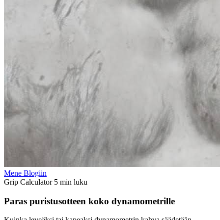
Mene Blogiin
Grip Calculator
5 min luku
Paras puristusotteen koko dynamometrille
Kuinka leveäksi tai kapeaksi dynamometrin kahva säädetään.