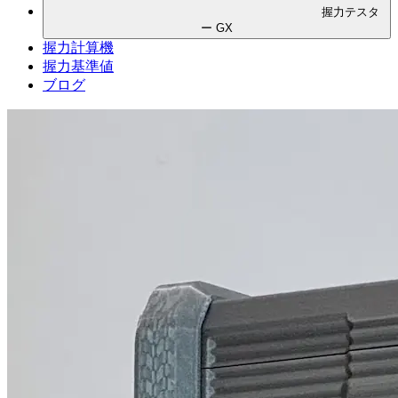
握力テスタ
ー GX
握力計算機
握力基準値
ブログ